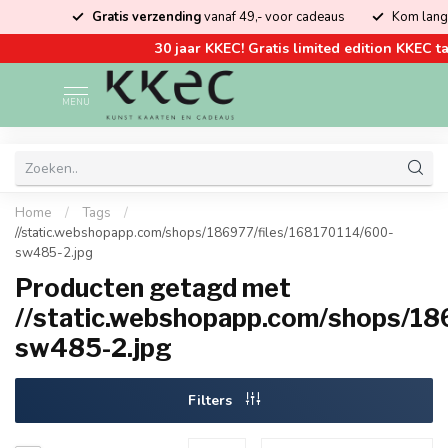
Gratis verzending
vanaf 49,- voor cadeaus
Kom lang
30 jaar KKEC! Gratis limited edition KKEC ta
MENU
Home
/
Tags
/
//static.webshopapp.com/shops/186977/files/168170114/600-
sw485-2.jpg
Producten getagd met
//static.webshopapp.com/shops/18
sw485-2.jpg
Filters