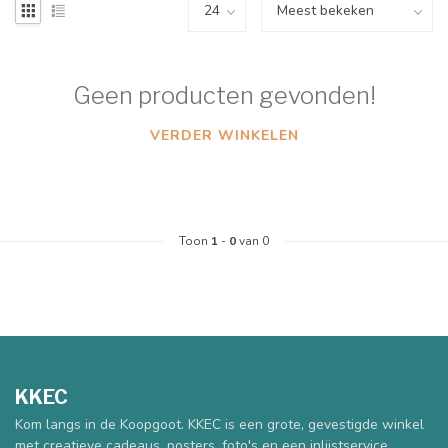
Geen producten gevonden!
VERDER WINKELEN
Toon
1
-
0
van 0
KKEC
Kom langs in de Koopgoot. KKEC is een grote, gevestigde winkel
met creatieve cadeaus, posters, foto's en een inlijstservice.