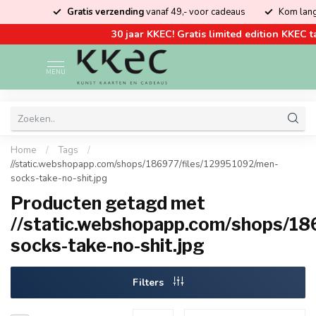
Gratis verzending
vanaf 49,- voor cadeaus
Kom lang
30 jaar KKEC! Gratis limited edition KKEC t
MENU
Home
/
Tags
/
//static.webshopapp.com/shops/186977/files/129951092/men-
socks-take-no-shit.jpg
Producten getagd met
//static.webshopapp.com/shops/18
socks-take-no-shit.jpg
Filters