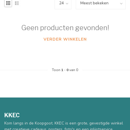
Geen producten gevonden!
VERDER WINKELEN
Toon
1
-
0
van 0
KKEC
Kom langs in de Koopgoot. KKEC is een grote, gevestigde winkel
met creatieve cadeaus, posters, foto's en een inlijstservice.