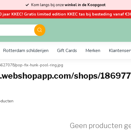
Kom langs bij onze
winkel in de Koopgoot
0 jaar KKEC! Gratis limited edition KKEC tas bij besteding vanaf €30
Rotterdam schilderijen
Gift Cards
Merken
Klantenser
8627078/pop-fix-hunk-pool-ring.jpg
c.webshopapp.com/shops/186977/
ducten
Geen producten g