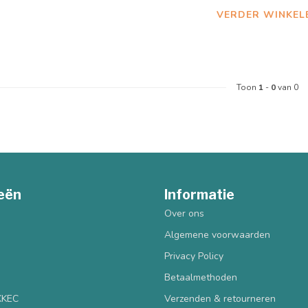
VERDER WINKEL
Toon
1
-
0
van 0
eën
Informatie
Over ons
Algemene voorwaarden
Privacy Policy
Betaalmethoden
 KKEC
Verzenden & retourneren