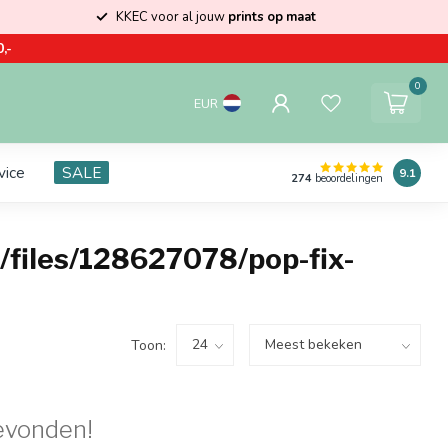
KKEC voor al jouw
prints op maat
,-
0
EUR
vice
SALE
9.1
274
beoordelingen
files/128627078/pop-fix-
Toon:
evonden!