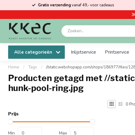
Gratis verzending
vanaf 49,- voor cadeaus
3
Alle categorieën
Inlijstservice
Printservice
Home
/
Tags
/
//static.webshopapp.com/shops/186977/files/12
Producten getagd met //stati
hunk-pool-ring.jpg
0
Pro
Prijs
Min
Max