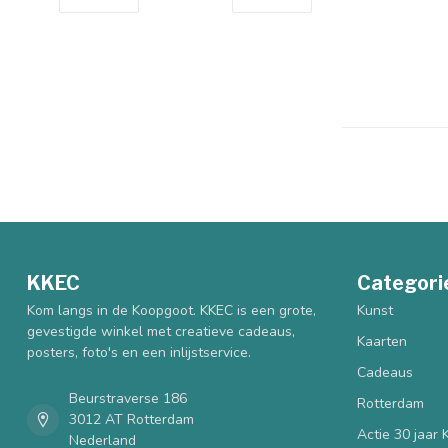
KKEC
Categori
Kom langs in de Koopgoot. KKEC is een grote,
Kunst
gevestigde winkel met creatieve cadeaus,
Kaarten
posters, foto's en een inlijstservice.
Cadeaus
Beurstraverse 186
Rotterdam
3012 AT Rotterdam
Actie 30 jaar
Nederland