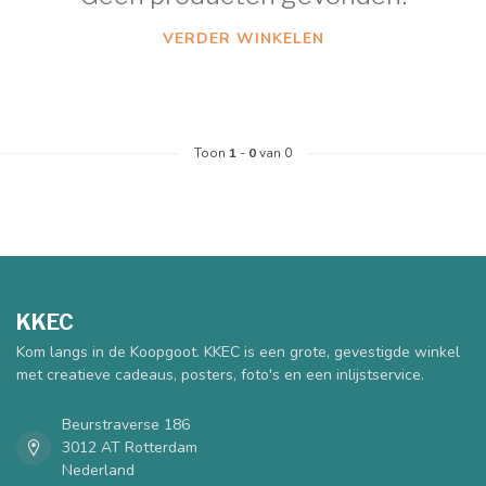
VERDER WINKELEN
Toon
1
-
0
van 0
KKEC
Kom langs in de Koopgoot. KKEC is een grote, gevestigde winkel
met creatieve cadeaus, posters, foto's en een inlijstservice.
Beurstraverse 186
3012 AT Rotterdam
Nederland