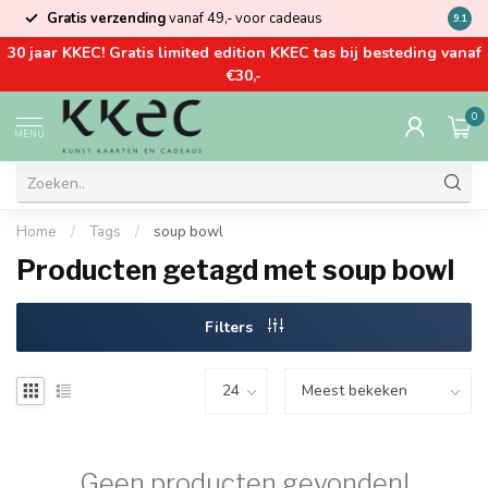
Gratis verzending
vanaf 49,- voor cadeaus
Kom la
9.1
30 jaar KKEC! Gratis limited edition KKEC tas bij besteding vanaf
€30,-
0
MENU
Home
/
Tags
/
soup bowl
Producten getagd met soup bowl
Filters
Geen producten gevonden!