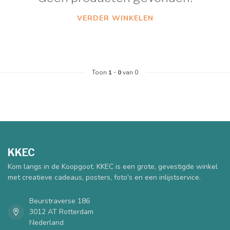
VERDER WINKELEN
Toon
1
-
0
van 0
KKEC
Kom langs in de Koopgoot. KKEC is een grote, gevestigde winkel
met creatieve cadeaus, posters, foto's en een inlijstservice.
Beurstraverse 186
3012 AT Rotterdam
Nederland