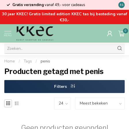
Gratis verzending
vanaf 49,- voor cadeaus
Kom la
9.1
30 jaar KKEC! Gratis limited edition KKEC tas bij besteding vanaf
€30,-
0
MENU
Home
/
Tags
/
penis
Producten getagd met penis
Filters
Geen producten gevonden!