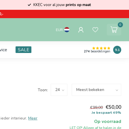
KKEC voor al jouw
prints op maat
,-
0
EUR
vice
SALE
9.1
274
beoordelingen
Toon:
€50,00
€99,00
Je bespaart 49%
ieder interieur.
Meer
Op voorraad
LET OP! Alleen af te halen in de