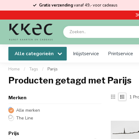
Gratis verzending
vanaf 49,- voor cadeaus
3
Alle categorieën
Inlijstservice
Printservice
Home
/
Tags
/
Parijs
Producten getagd met Parijs
1
Pro
Merken
Alle merken
The Line
Prijs