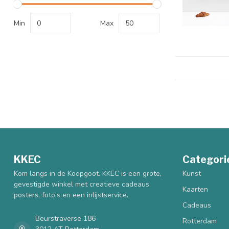
Min
Max
KKEC
Categori
Kom langs in de Koopgoot. KKEC is een grote,
Kunst
gevestigde winkel met creatieve cadeaus,
Kaarten
posters, foto's en een inlijstservice.
Cadeaus
Beurstraverse 186
Rotterdam