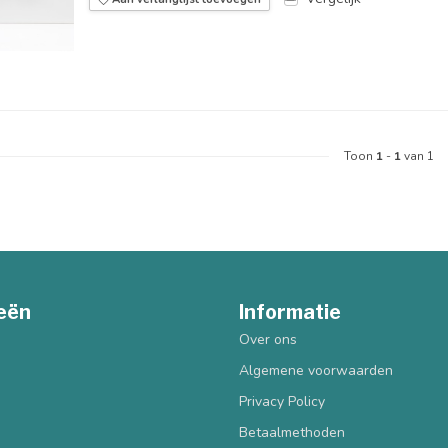
Toon
1
-
1
van 1
eën
Informatie
Over ons
Algemene voorwaarden
Privacy Policy
Betaalmethoden