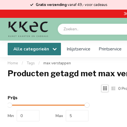
Gratis verzending
vanaf 49,- voor cadeaus
3
Alle categorieën
Inlijstservice
Printservice
Home
/
Tags
/
max verstappen
Producten getagd met max ve
0
Pro
Prijs
Min
Max