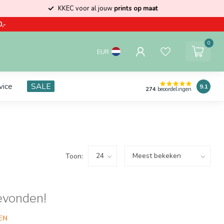
KKEC voor al jouw
prints op maat
,-
0
EUR
vice
SALE
9.1
274
beoordelingen
Toon:
evonden!
EN