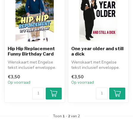
Hip Hip Replacement
One year older and still
Funny Birthday Card
a dick
Wenskaart met Engelse
Wenskaart met Engelse
tekst inclusief enveloppe.
tekst inclusief enveloppe.
Een moet-kunnen-
Heb je al iemand in
€3,50
€3,50
verjaardagskaar...
gedachten?
Op voorraad
Op voorraad
Toon
1
-
2
van 2