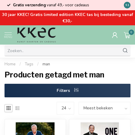
Gratis verzending
vanaf 49,- voor cadeaus
Kom la
9.1
30 jaar KKEC! Gratis limited edition KKEC tas bij besteding vanaf
€30,-
0
MENU
Home
/
Tags
/
man
Producten getagd met man
Filters