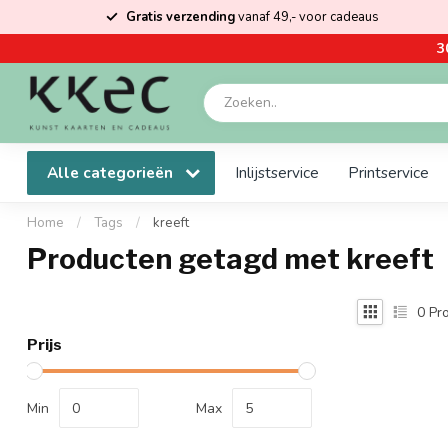
Gratis verzending
vanaf 49,- voor cadeaus
3
Alle categorieën
Inlijstservice
Printservice
Home
/
Tags
/
kreeft
Producten getagd met kreeft
0
Pro
Prijs
Min
Max