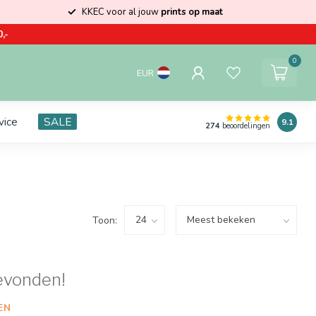
KKEC voor al jouw
prints op maat
,-
0
EUR
vice
SALE
9.1
274
beoordelingen
Toon:
evonden!
EN