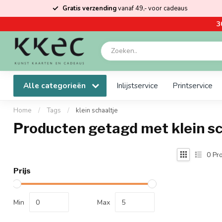
Gratis verzending
vanaf 49,- voor cadeaus
3
Alle categorieën
Inlijstservice
Printservice
Home
/
Tags
/
klein schaaltje
Producten getagd met klein sc
0
Pro
Prijs
Min
Max