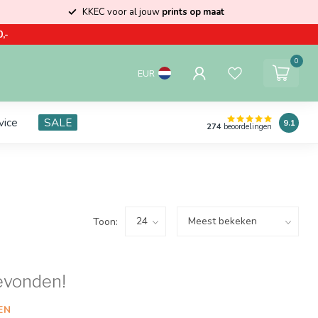
KKEC voor al jouw
prints op maat
,-
0
EUR
vice
SALE
9.1
274
beoordelingen
Toon:
evonden!
EN