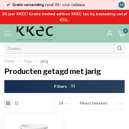
Gratis verzending
vanaf 49,- voor cadeaus
Kom la
9.1
30 jaar KKEC! Gratis limited edition KKEC tas bij besteding vanaf
€30,-
0
MENU
Home
/
Tags
/
jarig
Producten getagd met jarig
Filters