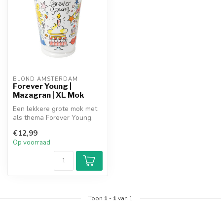
BLOND AMSTERDAM
Forever Young |
Mazagran | XL Mok
Een lekkere grote mok met
als thema Forever Young.
€12,99
Op voorraad
Toon
1
-
1
van 1