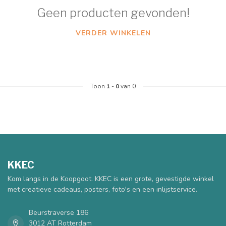
Geen producten gevonden!
VERDER WINKELEN
Toon
1
-
0
van 0
KKEC
Kom langs in de Koopgoot. KKEC is een grote, gevestigde winkel
met creatieve cadeaus, posters, foto's en een inlijstservice.
Beurstraverse 186
3012 AT Rotterdam