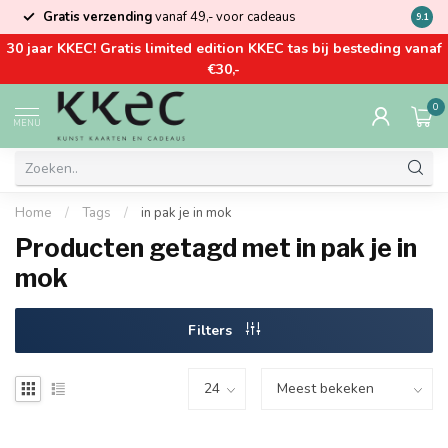
Gratis verzending
vanaf 49,- voor cadeaus
Kom la
9.1
30 jaar KKEC! Gratis limited edition KKEC tas bij besteding vanaf
€30,-
0
MENU
Home
/
Tags
/
in pak je in mok
Producten getagd met in pak je in
mok
Filters