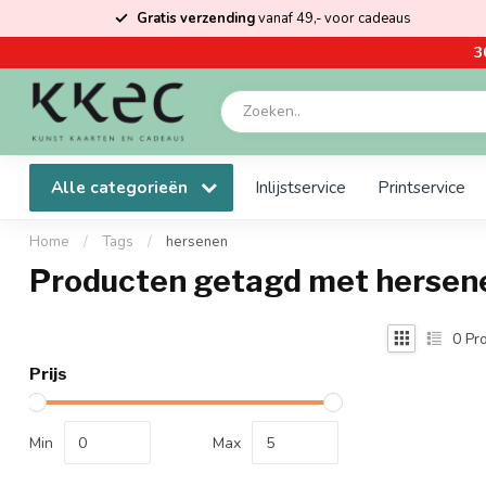
Gratis verzending
vanaf 49,- voor cadeaus
3
Alle categorieën
Inlijstservice
Printservice
Home
/
Tags
/
hersenen
Producten getagd met hersen
0
Pro
Prijs
Min
Max