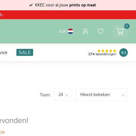
KKEC voor al jouw
prints op maat
,-
0
EUR
vice
SALE
9.1
274
beoordelingen
Toon:
evonden!
EN