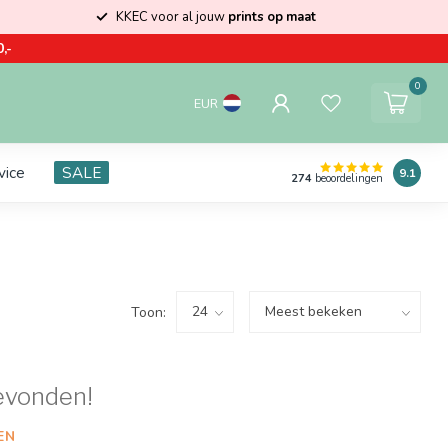
KKEC voor al jouw
prints op maat
,-
0
EUR
vice
SALE
9.1
274
beoordelingen
Toon:
evonden!
EN