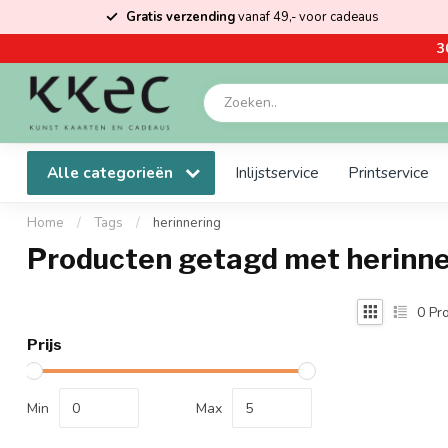
Gratis verzending
vanaf 49,- voor cadeaus
3
Alle categorieën
Inlijstservice
Printservice
Home
/
Tags
/
herinnering
Producten getagd met herinne
0
Pro
Prijs
Min
Max