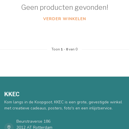
Geen producten gevonden!
VERDER WINKELEN
Toon
1
-
0
van 0
KKEC
Kom langs in de Koopgoot. KKEC is een grote, gevestigde winkel
met creatieve cadeaus, posters, foto's en een inlijstservice.
Beurstraverse 186
3012 AT Rotterdam