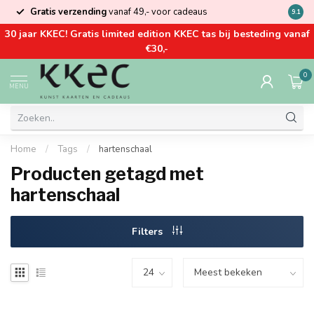
Gratis verzending
vanaf 49,- voor cadeaus
Kom la
9.1
30 jaar KKEC! Gratis limited edition KKEC tas bij besteding vanaf
€30,-
0
MENU
Home
/
Tags
/
hartenschaal
Producten getagd met
hartenschaal
Filters