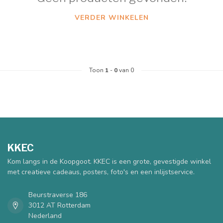
VERDER WINKELEN
Toon
1
-
0
van 0
KKEC
Kom langs in de Koopgoot. KKEC is een grote, gevestigde winkel
met creatieve cadeaus, posters, foto's en een inlijstservice.
Beurstraverse 186
3012 AT Rotterdam
Nederland