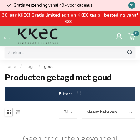
Gratis verzending
vanaf 49,- voor cadeaus
Kom la
9.1
30 jaar KKEC! Gratis limited edition KKEC tas bij besteding vanaf
€30,-
0
MENU
Home
/
Tags
/
goud
Producten getagd met goud
Filters
Geen producten gevonden!