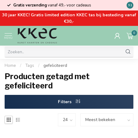
Gratis verzending
vanaf 49,- voor cadeaus
Kom la
9.1
30 jaar KKEC! Gratis limited edition KKEC tas bij besteding vanaf
€30,-
0
MENU
Home
/
Tags
/
gefeliciteerd
Producten getagd met
gefeliciteerd
Filters