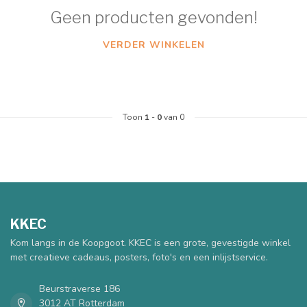
Geen producten gevonden!
VERDER WINKELEN
Toon
1
-
0
van 0
KKEC
Kom langs in de Koopgoot. KKEC is een grote, gevestigde winkel
met creatieve cadeaus, posters, foto's en een inlijstservice.
Beurstraverse 186
3012 AT Rotterdam