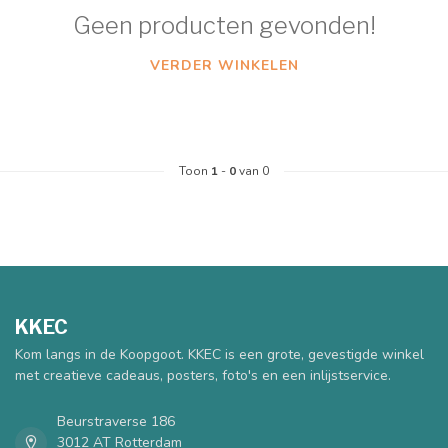
Geen producten gevonden!
VERDER WINKELEN
Toon
1
-
0
van 0
KKEC
Kom langs in de Koopgoot. KKEC is een grote, gevestigde winkel
met creatieve cadeaus, posters, foto's en een inlijstservice.
Beurstraverse 186
3012 AT Rotterdam