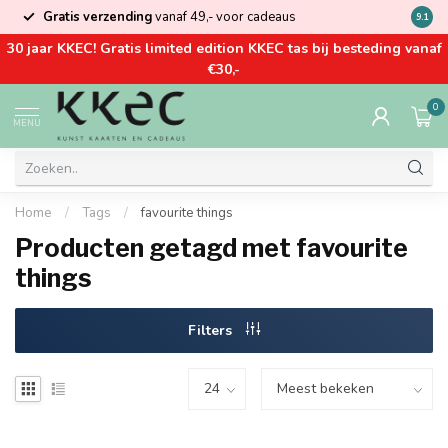
Gratis verzending
vanaf 49,- voor cadeaus
Kom la
9.1
30 jaar KKEC! Gratis limited edition KKEC tas bij besteding vanaf
€30,-
0
MENU
Home
/
Tags
/
favourite things
Producten getagd met favourite
things
Filters