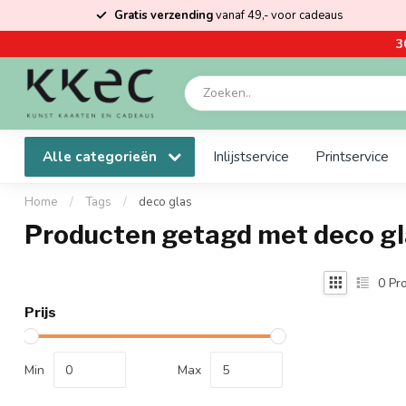
Gratis verzending
vanaf 49,- voor cadeaus
3
Alle categorieën
Inlijstservice
Printservice
Home
/
Tags
/
deco glas
Producten getagd met deco gl
0
Pro
Prijs
Min
Max