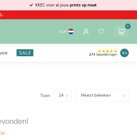
KKEC voor al jouw
prints op maat
,-
0
EUR
vice
SALE
9.1
274
beoordelingen
Toon:
evonden!
EN