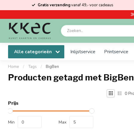
Gratis verzending
vanaf 49,- voor cadeaus
3
Alle categorieën
Inlijstservice
Printservice
Home
/
Tags
/
BigBen
Producten getagd met BigBen
0
Pro
Prijs
Min
Max