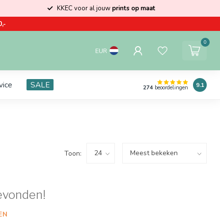
KKEC voor al jouw
prints op maat
,-
0
EUR
vice
SALE
9.1
274
beoordelingen
Toon:
evonden!
EN