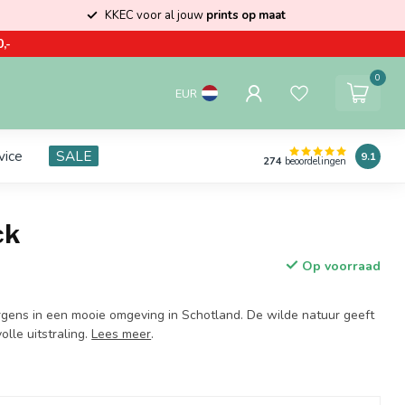
KKEC voor al jouw
prints op maat
,-
0
EUR
vice
SALE
9.1
274
beoordelingen
ck
Op voorraad
rgens in een mooie omgeving in Schotland. De wilde natuur geeft
olle uitstraling.
Lees meer
.