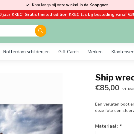
Kom langs bij onze
winkel in de Koopgoot
0 jaar KKEC! Gratis limited edition KKEC tas bij besteding vanaf €30
Rotterdam schilderijen
Gift Cards
Merken
Klantenser
Ship wre
€85,00
Incl. btw
Een verlaten boot e
deze foto een sfeerv
Materiaal:
*