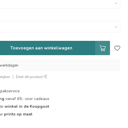
Toevoegen aan winkelwagen
7 werkdagen
lijken
Deel dit product
pakservice
ing
vanaf 49,- voor cadeaus
nze
winkel in de Koopgoot
ouw
prints op maat