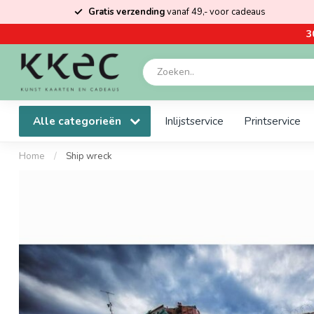
Gratis verzending
vanaf 49,- voor cadeaus
3
Alle categorieën
Inlijstservice
Printservice
Home
/
Ship wreck