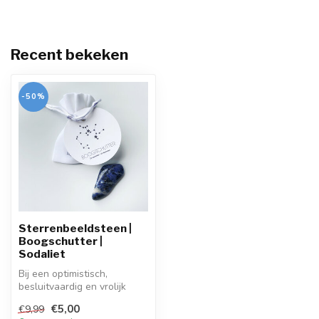
Recent bekeken
-50%
Sterrenbeeldsteen |
Boogschutter |
Sodaliet
Bij een optimistisch,
besluitvaardig en vrolijk
type als jij past deze
€5,00
€9,99
Sodaliet ...