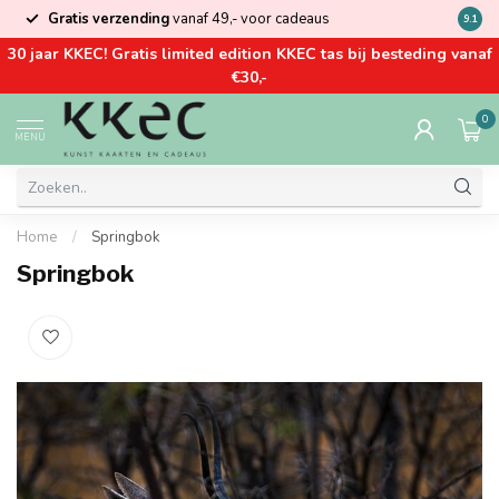
Gratis verzending
vanaf 49,- voor cadeaus
Kom la
9.1
30 jaar KKEC! Gratis limited edition KKEC tas bij besteding vanaf
€30,-
0
MENU
Home
/
Springbok
Springbok