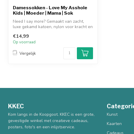
Damessokken - Love My Asshole
Kids | Moeder | Mama | Sok
Need I say more? Gemaakt van zacht,
luxe gekamd katoen, nylon voor kracht en
spa...
€14,99
Op voorraad
Vergelijk
KKEC
Categori
Kom langs in de Koopgoot. KKEC is een grote,
Kunst
gevestigde winkel met creatieve cadeaus,
Kaarten
posters, foto's en een inlijstservice.
Cadeaus