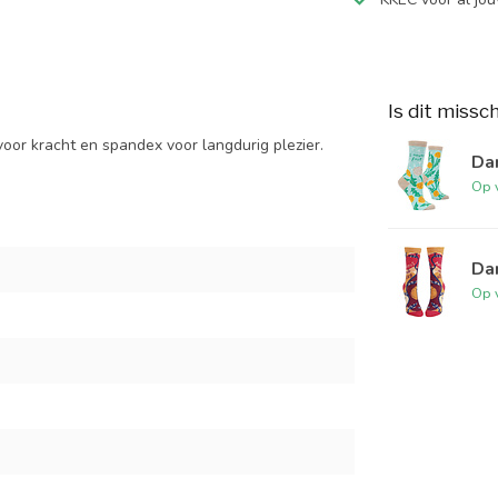
Is dit missc
oor kracht en spandex voor langdurig plezier.
Dam
Op 
Da
Op 