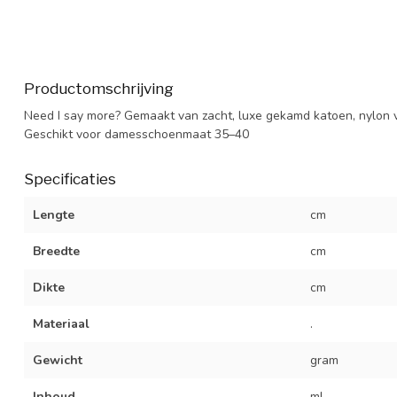
Productomschrijving
Need I say more? Gemaakt van zacht, luxe gekamd katoen, nylon v
Geschikt voor damesschoenmaat 35–40
Specificaties
Lengte
cm
Breedte
cm
Dikte
cm
Materiaal
.
Gewicht
gram
Inhoud
ml