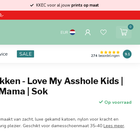
KKEC voor al jouw
prints op maat
,-
0
EUR
vice
SALE
9.1
274
beoordelingen
ken - Love My Asshole Kids |
 Mama | Sok
Op voorraad
maakt van zacht, luxe gekamd katoen, nylon voor kracht en
urig plezier. Geschikt voor damesschoenmaat 35–40
Lees meer
.