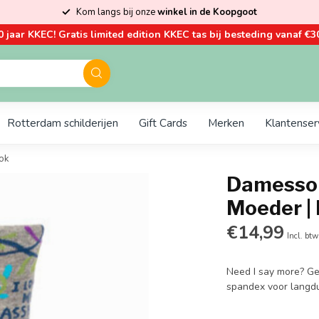
Kom langs bij onze
winkel in de Koopgoot
0 jaar KKEC! Gratis limited edition KKEC tas bij besteding vanaf €30
Rotterdam schilderijen
Gift Cards
Merken
Klantenser
ok
Damessok
Moeder |
€14,99
Incl. btw
Need I say more? Ge
spandex voor langd