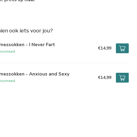
hien ook iets voor jou?
essokken - I Never Fart
€14,99
voorraad
messokken - Anxious and Sexy
€14,99
voorraad