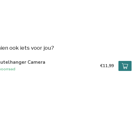
hien ook iets voor jou?
eutelhanger Camera
€11,99
voorraad