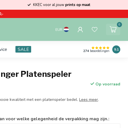
KKEC voor al jouw
prints op maat
,-
0
EUR
vice
SALE
9.1
274
beoordelingen
anger Platenspeler
Op voorraad
ooie kwaliteit met een platenspeler bedel.
Lees meer
.
an voor welke gelegenheid de verpakking mag zijn.: