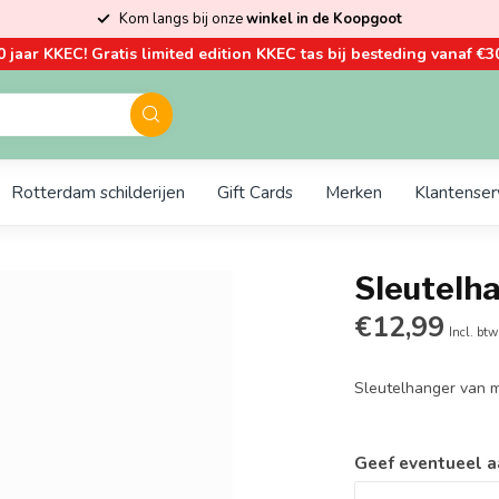
Kom langs bij onze
winkel in de Koopgoot
0 jaar KKEC! Gratis limited edition KKEC tas bij besteding vanaf €30
Rotterdam schilderijen
Gift Cards
Merken
Klantenser
Sleutelh
€12,99
Incl. btw
Sleutelhanger van m
Geef eventueel a