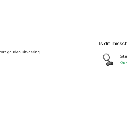
Is dit missc
art gouden uitvoering.
Sl
Op 