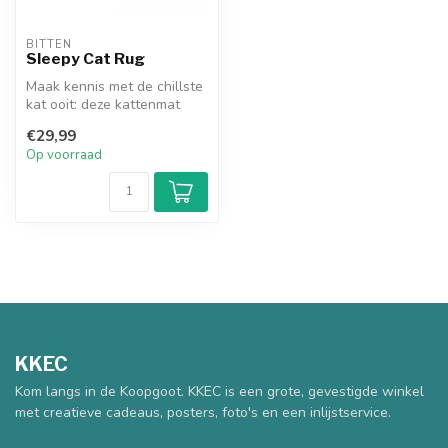
BITTEN
Sleepy Cat Rug
Maak kennis met de chillste
kat ooit: deze kattenmat
steelt direct de show! Of j...
€29,99
Op voorraad
KKEC
Kom langs in de Koopgoot. KKEC is een grote, gevestigde winkel
met creatieve cadeaus, posters, foto's en een inlijstservice.