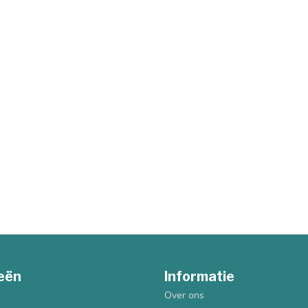
eën
Informatie
Over ons