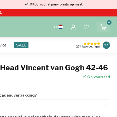
KKEC voor al jouw
prints op maat
,-
0
EUR
vice
SALE
9.1
274
beoordelingen
 Head Vincent van Gogh 42-46
Op voorraad
 cadeauverpakking?:
an voor welke gelegenheid de verpakking mag zijn.: