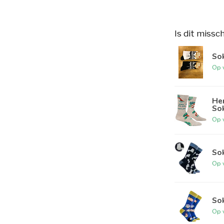
Is dit missc
So
Op 
Her
So
Op 
Sok
Op 
Sok
Op 