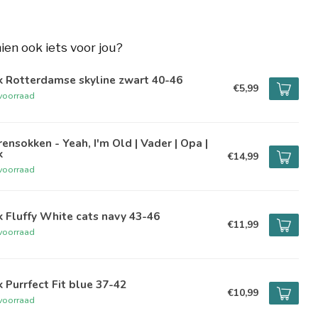
hien ook iets voor jou?
k Rotterdamse skyline zwart 40-46
€5,99
voorraad
ensokken - Yeah, I'm Old | Vader | Opa |
k
€14,99
voorraad
 Fluffy White cats navy 43-46
€11,99
voorraad
 Purrfect Fit blue 37-42
€10,99
voorraad