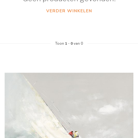
VERDER WINKELEN
Toon
1
-
0
van 0