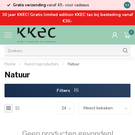
Gratis verzending
vanaf 49,- voor cadeaus
Kom la
9.1
30 jaar KKEC! Gratis limited edition KKEC tas bij besteding vanaf
€30,-
0
MENU
Home
/
Kunst reproducties
/
Natuur
Natuur
Filters
Geen producten gevonden!