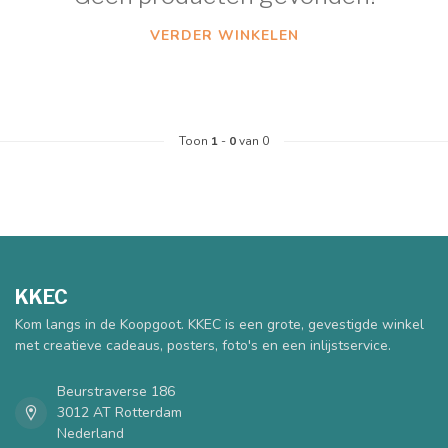
VERDER WINKELEN
Toon
1
-
0
van 0
KKEC
Kom langs in de Koopgoot. KKEC is een grote, gevestigde winkel
met creatieve cadeaus, posters, foto's en een inlijstservice.
Beurstraverse 186
3012 AT Rotterdam
Nederland