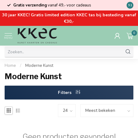
Gratis verzending
vanaf 49,- voor cadeaus
Kom la
9.1
30 jaar KKEC! Gratis limited edition KKEC tas bij besteding vanaf
€30,-
0
MENU
Home
/
Moderne Kunst
Moderne Kunst
Filters
Geen producten gevonden!