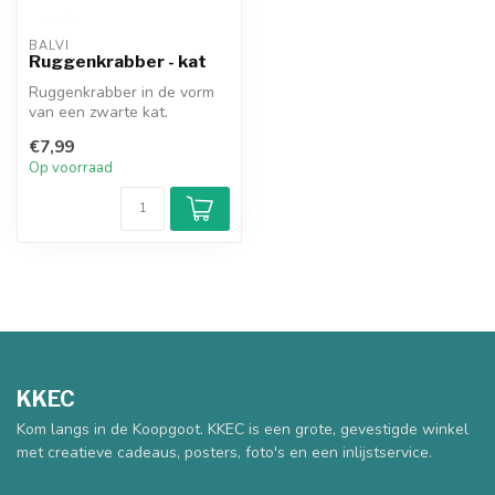
BALVI
Ruggenkrabber - kat
Ruggenkrabber in de vorm
van een zwarte kat.
€7,99
Op voorraad
KKEC
Kom langs in de Koopgoot. KKEC is een grote, gevestigde winkel
met creatieve cadeaus, posters, foto's en een inlijstservice.