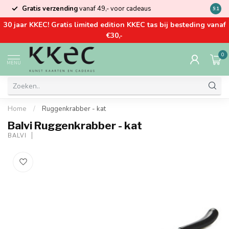
Gratis verzending
vanaf 49,- voor cadeaus
Kom la
9.1
30 jaar KKEC! Gratis limited edition KKEC tas bij besteding vanaf
€30,-
0
MENU
Home
/
Ruggenkrabber - kat
Balvi Ruggenkrabber - kat
BALVI