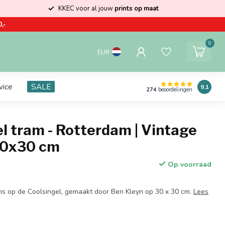
KKEC voor al jouw
prints op maat
,-
0
EUR
vice
SALE
9.1
274
beoordelingen
l tram - Rotterdam | Vintage
 30x30 cm
Op voorraad
s op de Coolsingel, gemaakt door Ben Kleyn op 30 x 30 cm.
Lees