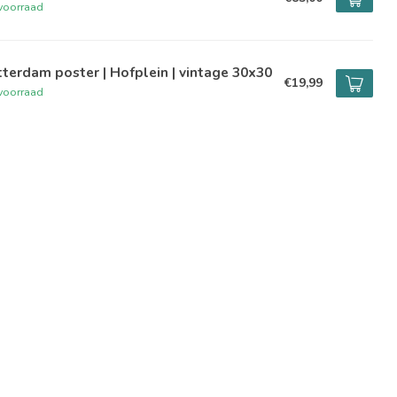
voorraad
terdam poster | Hofplein | vintage 30x30
€19,99
voorraad