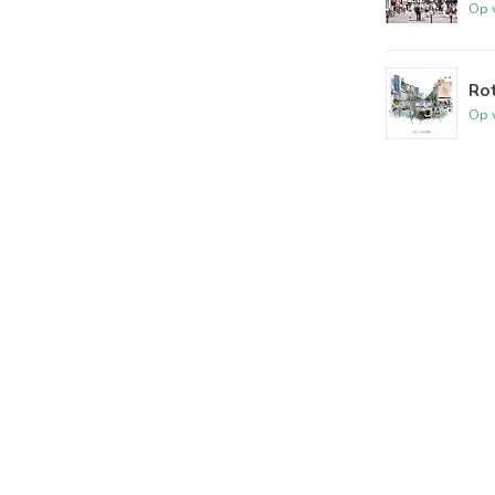
Op 
Rot
Op 