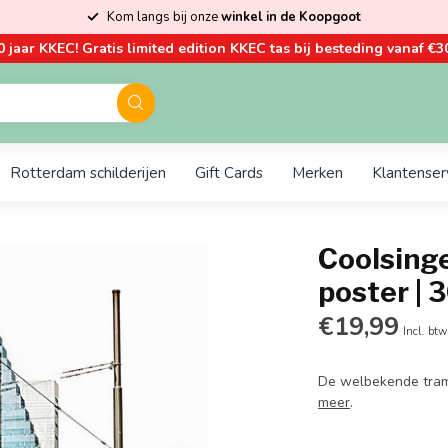
Kom langs bij onze
winkel in de Koopgoot
0 jaar KKEC! Gratis limited edition KKEC tas bij besteding vanaf €30
Rotterdam schilderijen
Gift Cards
Merken
Klantenser
Coolsinge
poster |
€19,99
Incl. btw
De welbekende tram
meer
.