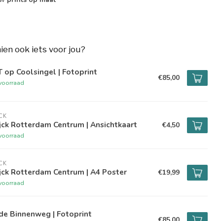
hien ook iets voor jou?
 op Coolsingel | Fotoprint
€85,00
voorraad
CK
ck Rotterdam Centrum | Ansichtkaart
€4,50
voorraad
CK
jck Rotterdam Centrum | A4 Poster
€19,99
voorraad
de Binnenweg | Fotoprint
€85,00