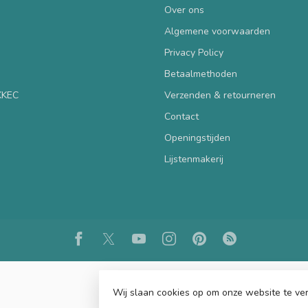
Over ons
Algemene voorwaarden
Privacy Policy
Betaalmethoden
 KKEC
Verzenden & retourneren
Contact
Openingstijden
Lijstenmakerij
Wij slaan cookies op om onze website te ver
© Copyright 2026 KKEC