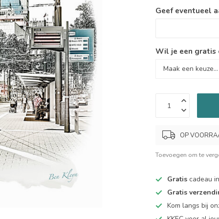
Geef eventueel a
Wil je een gratis
OP VOORRAAD.
Toevoegen om te verge
Gratis
cadeau in
Gratis verzend
Kom langs bij o
KKEC voor al j