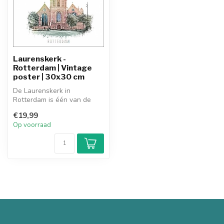
Laurenskerk -
Rotterdam | Vintage
poster | 30x30 cm
De Laurenskerk in
Rotterdam is één van de
oudste gebouwen van de
€19,99
stad en is al s...
Op voorraad