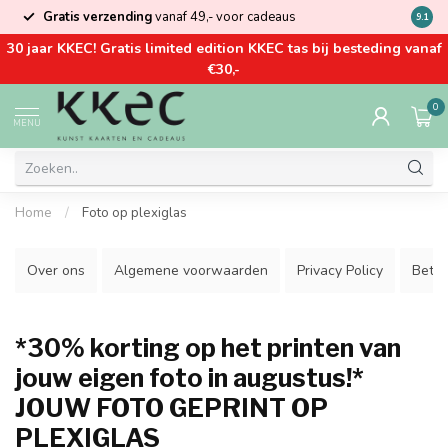
Gratis verzending
vanaf 49,- voor cadeaus
Kom la
9.1
30 jaar KKEC! Gratis limited edition KKEC tas bij besteding vanaf
€30,-
0
MENU
Home
/
Foto op plexiglas
Over ons
Algemene voorwaarden
Privacy Policy
Beta
*30% korting op het printen van
jouw eigen foto in augustus!*
JOUW FOTO GEPRINT OP
PLEXIGLAS