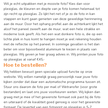
Wil je echt uitpakken met je mooiste foto? Kies dan voor
plexiglas, de kleuren en diepte van je foto komen helemaal tot
zijn recht op plexiglas. Zo lijkt het net of je zo de foto in kan
stappen en kunt gaan genieten van deze geweldige herinnering
aan de muur. Door het ophang profiel aan de achterkant lijkt het
alsof het paneel zweeft aan de muur, wat een hele strakke en
moderne look geeft. Als het een wat donkere foto is, die op een
lichte plek in huis komt te hangen moet je wel rekening houden
met de reflectie op het paneel. In sommige gevallen is het dan
beter om voor bijvoorbeeld aluminium te kiezen in plaats van
plexiglas. Wij geven je hier graag advies in. Wij printen jouw foto
op plexiglas al vanaf €45,-
Hoe te bestellen?
Wij hebben bewust geen speciale upload functie op onze
website. Wij willen namelijk graag persoonlijk naar jouw foto
kijken zonder dat daar een automatische programma tussen zit.
Stuur ons daarom de foto per mail of Wetransfer (voor grote
bestanden) en laat ons jouw voorkeuren weten. Wij kijken dan
graag met je mee of het gewenste formaat ook past bij de foto
en uiteraard of de kwaliteit goed genoeg is voor het gewenste
formaat. De levertijd van een fotoprint op plexiglas is 5-7