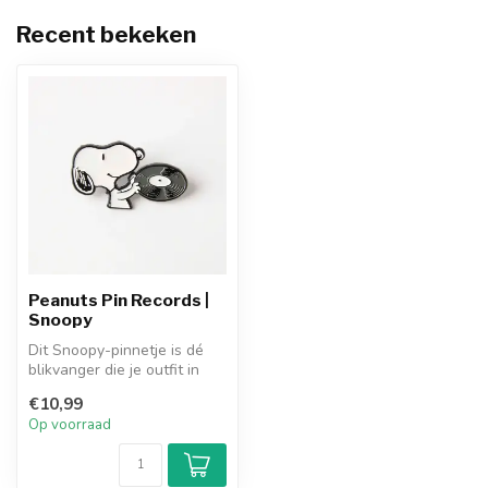
Recent bekeken
Peanuts Pin Records |
Snoopy
Dit Snoopy-pinnetje is dé
blikvanger die je outfit in
één keer afmaakt. Of hij n...
€10,99
Op voorraad