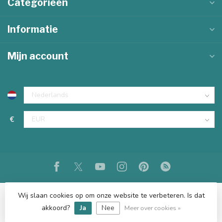
Categorieën
Informatie
Mijn account
€
Wij slaan cookies op om onze website te verbeteren. Is dat
akkoord?
Ja
Nee
© Copyright 2026 KKEC
Meer over cookies »