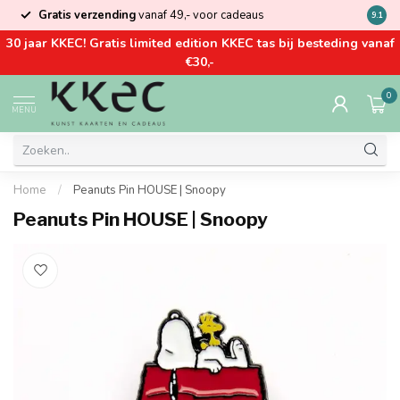
Gratis verzending
vanaf 49,- voor cadeaus
Kom la
9.1
30 jaar KKEC! Gratis limited edition KKEC tas bij besteding vanaf
€30,-
0
MENU
Home
/
Peanuts Pin HOUSE | Snoopy
Peanuts Pin HOUSE | Snoopy