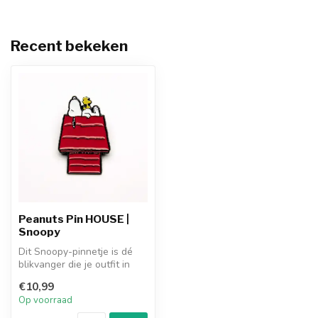
Recent bekeken
Peanuts Pin HOUSE |
Snoopy
Dit Snoopy-pinnetje is dé
blikvanger die je outfit in
één keer afmaakt. Of hij n...
€10,99
Op voorraad