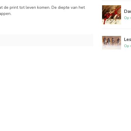
at de print tot leven komen. De diepte van het
Da
tappen.
Op 
Les
Op 