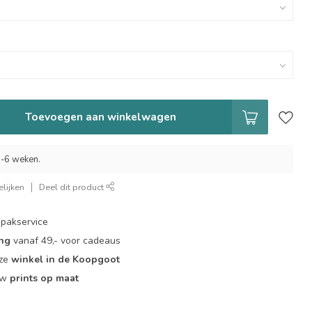
Toevoegen aan winkelwagen
 5-6 weken.
lijken
Deel dit product
pakservice
ing
vanaf 49,- voor cadeaus
nze
winkel in de Koopgoot
ouw
prints op maat