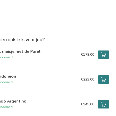
hien ook iets voor jou?
 meisje met de Parel
€179,00
voorraad
ndoneon
€229,00
voorraad
go Argentino II
€145,00
voorraad