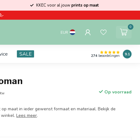
KKEC voor al jouw
prints op maat
,-
0
EUR
vice
SALE
9.1
274
beoordelingen
Woman
Op voorraad
btw
 op maat in ieder gewenst formaat en materiaal. Bekijk de
 winkel.
Lees meer
.