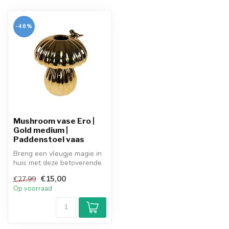
-46%
Mushroom vase Ero |
Gold medium |
Paddenstoel vaas
Breng een vleugje magie in
huis met deze betoverende
paddenstoelen vaas in een
€15,00
€27,99
w...
Op voorraad