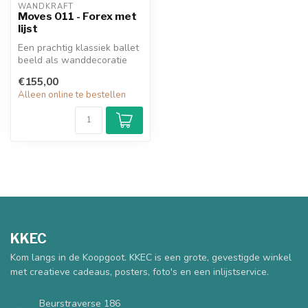
WANDKRAFT
Moves 011 - Forex met
lijst
Een prachtig klassiek ballet
beeld als wanddecoratie
voor in jouw interieur. Zwa...
€155,00
Alleen online te bestellen
KKEC
Kom langs in de Koopgoot. KKEC is een grote, gevestigde winkel
met creatieve cadeaus, posters, foto's en een inlijstservice.
Beurstraverse 186