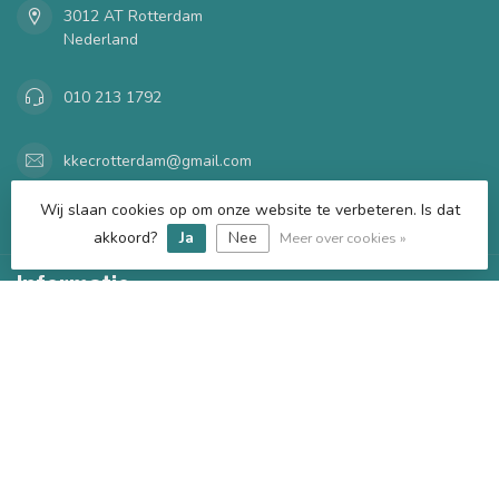
3012 AT Rotterdam
Nederland
010 213 1792
kkecrotterdam@gmail.com
Wij slaan cookies op om onze website te verbeteren. Is dat
Categorieën
akkoord?
Ja
Nee
Meer over cookies »
Informatie
Mijn account
€