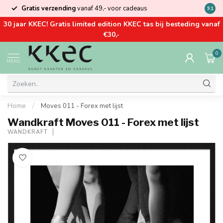
Gratis verzending
vanaf 49,- voor cadeaus
Kom la
9.1
30 jaar KKEC! Gratis limited edition KKEC tas bij besteding vanaf
€30,-
0
MENU
Home
/
Moves 011 - Forex met lijst
Wandkraft Moves 011 - Forex met lijst
WANDKRAFT