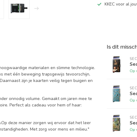
KKEC voor al j
Is dit missc
SEC
Sec
oogwaardige materialen en slimme technologie.
Op 
es met één beweging trapsgewijs tevoorschijn,
Daarnaast zijn je kaarten veilig tegen buigen en
SEC
Se
zonder onnodig volume. Gemaakt om jaren mee te
Op 
ire. Perfect als cadeau voor hem of haar:
SEC
Sec
n.Op deze manier zorgen wij ervoor dat het leer
standigheden. Met zorg voor mens en milieu."
Op 