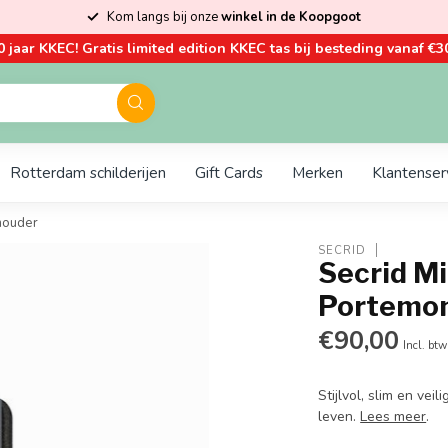
Kom langs bij onze
winkel in de Koopgoot
0 jaar KKEC! Gratis limited edition KKEC tas bij besteding vanaf €30
Rotterdam schilderijen
Gift Cards
Merken
Klantenser
thouder
SECRID
Secrid Mi
Portemon
€90,00
Incl. btw
Stijlvol, slim en vei
leven.
Lees meer
.