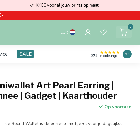
KKEC voor al jouw
prints op maat
,-
0
EUR
vice
SALE
9.1
274
beoordelingen
niwallet Art Pearl Earring |
nee | Gadget | Kaarthouder
Op voorraad
lig – de Secrid Wallet is de perfecte metgezel voor je dagelijkse