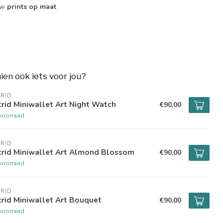
ouw
prints op maat
hien ook iets voor jou?
RID
rid Miniwallet Art Night Watch
€90,00
voorraad
RID
crid Miniwallet Art Almond Blossom
€90,00
voorraad
RID
rid Miniwallet Art Bouquet
€90,00
voorraad