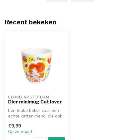
Recent bekeken
BLOND AMSTERDAM
Dier minimug Cat lover
Een leuke beker voor een
echte kattenvriend, die ook
van Blond houdt. Ideale
€9,99
maa...
Op voorraad