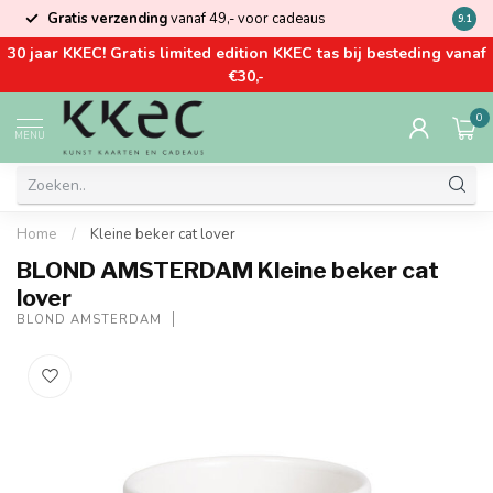
Gratis verzending
vanaf 49,- voor cadeaus
Kom la
9.1
30 jaar KKEC! Gratis limited edition KKEC tas bij besteding vanaf
€30,-
0
MENU
Home
/
Kleine beker cat lover
BLOND AMSTERDAM Kleine beker cat
lover
BLOND AMSTERDAM