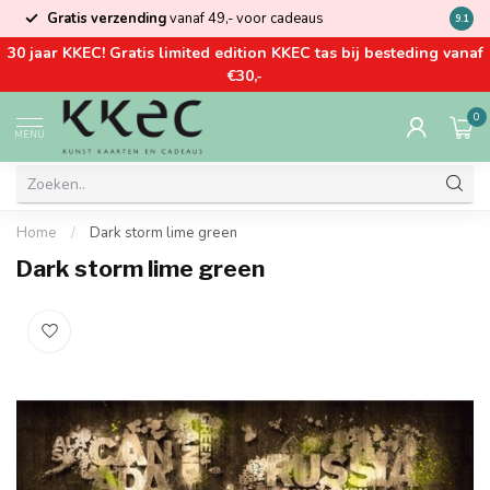
Gratis verzending
vanaf 49,- voor cadeaus
Kom la
9.1
30 jaar KKEC! Gratis limited edition KKEC tas bij besteding vanaf
€30,-
0
MENU
Home
/
Dark storm lime green
Dark storm lime green