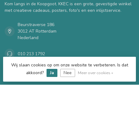
Kom langs in de Koopgoot. KKEC is een grote, gevestigde winkel
met creatieve cadeaus, posters, foto's en een inlijstservice.
Beurstraverse 186
3012 AT Rotterdam
Nederland
010 213 1792
Wij slaan cookies op om onze website te verbeteren. Is dat
kkecrotterdam@gmail.com
akkoord?
Ja
Nee
Meer over cookies »
Categorieën
Informatie
Mijn account