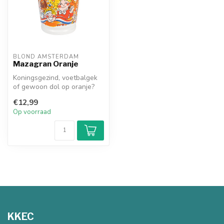
BLOND AMSTERDAM
Mazagran Oranje
Koningsgezind, voetbalgek
of gewoon dol op oranje?
Met deze Mazagran 'Wij
€12,99
houden...
Op voorraad
KKEC