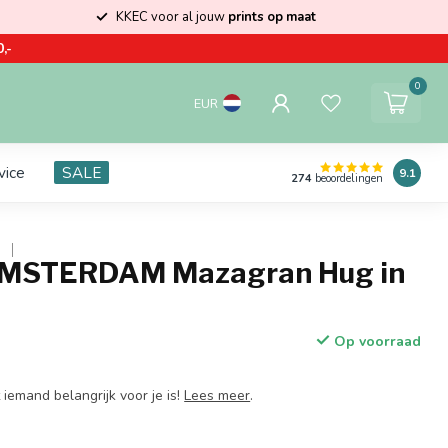
KKEC voor al jouw
prints op maat
,-
0
EUR
vice
SALE
9.1
274
beoordelingen
M
MSTERDAM Mazagran Hug in
Op voorraad
 iemand belangrijk voor je is!
Lees meer
.