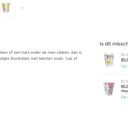
Is dit missc
ken of een hart onder de riem steken, dan is
BL
jke illustraties met teksten zoals: ‘cup of
BL
Op 
BL
BL
mu
Op 