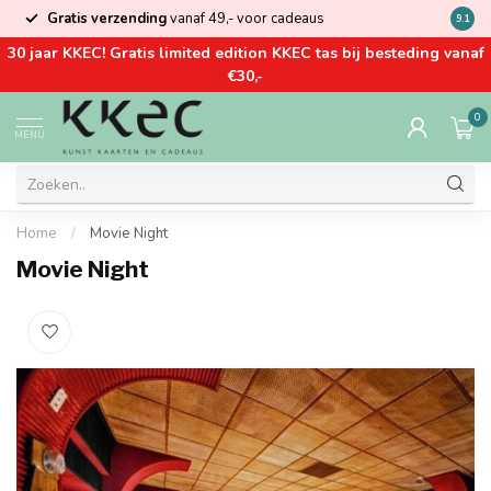
Gratis verzending
vanaf 49,- voor cadeaus
Kom la
9.1
30 jaar KKEC! Gratis limited edition KKEC tas bij besteding vanaf
€30,-
0
MENU
Home
/
Movie Night
Movie Night