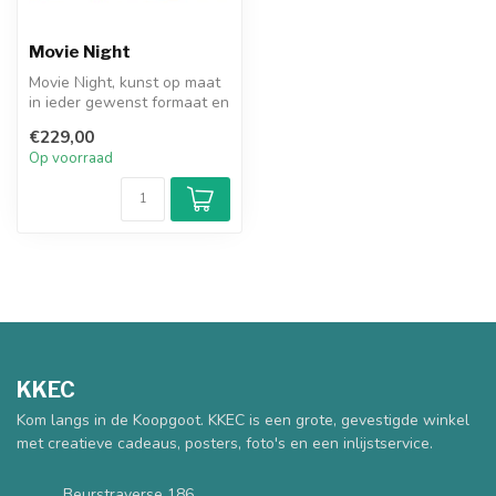
Movie Night
Movie Night, kunst op maat
in ieder gewenst formaat en
materiaal. Canvas 2uur se...
€229,00
Op voorraad
KKEC
Kom langs in de Koopgoot. KKEC is een grote, gevestigde winkel
met creatieve cadeaus, posters, foto's en een inlijstservice.
Beurstraverse 186