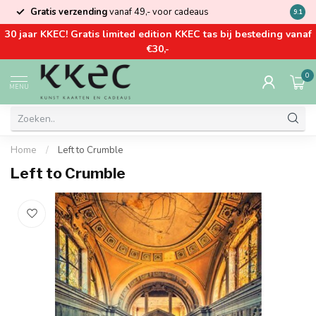
Gratis verzending
vanaf 49,- voor cadeaus
Kom la
9.1
30 jaar KKEC! Gratis limited edition KKEC tas bij besteding vanaf
€30,-
0
MENU
Home
/
Left to Crumble
Left to Crumble