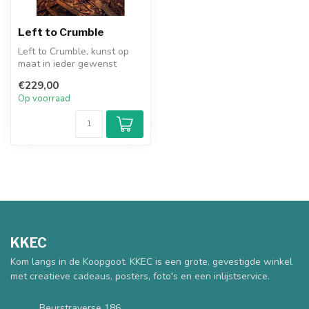
Left to Crumble
Left to Crumble, kunst op
maat in ieder gewenst
formaat en materiaal.
€229,00
Canvas 2uu...
Op voorraad
KKEC
Kom langs in de Koopgoot. KKEC is een grote, gevestigde winkel
met creatieve cadeaus, posters, foto's en een inlijstservice.
Beurstraverse 186