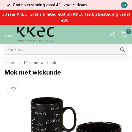
Gratis verzending
vanaf 49,- voor cadeaus
Kom la
9.1
30 jaar KKEC! Gratis limited edition KKEC tas bij besteding vanaf
€30,-
0
MENU
Home
/
Mok met wiskunde
Mok met wiskunde