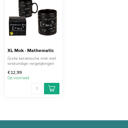
XL Mok - Mathematic
Grote keramische mok met
wiskundige vergelijkingen
erop gedrukt. Voor een
€12,99
echte ...
Op voorraad