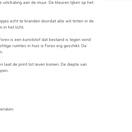
uitstraling aan de muur. De kleuren lijken op het
pjes echt te branden doordat alle wit tinten in de
in het licht.
Forex is een kunststof dat bestand is tegen wind
htige ruimtes in huis is Forex erg geschikt. De
n.
n laat de print tot leven komen. De diepte van
ppen.
terialen.