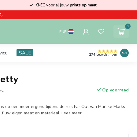
KKEC voor al jouw
prints op maat
,-
0
EUR
vice
SALE
9.1
274
beoordelingen
etty
Op voorraad
btw
ns op een meer ergens tijdens de reis Far Out van Marlike Marks
 zelf uw eigen maat en materiaal.
Lees meer
.