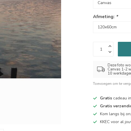
Afmeting:
*
Deze foto wor
Canvas 1-2 w
10 werkdage
Toevoegen om te verge
Gratis
cadeau in
Gratis verzend
Kom langs bij o
KKEC voor al j