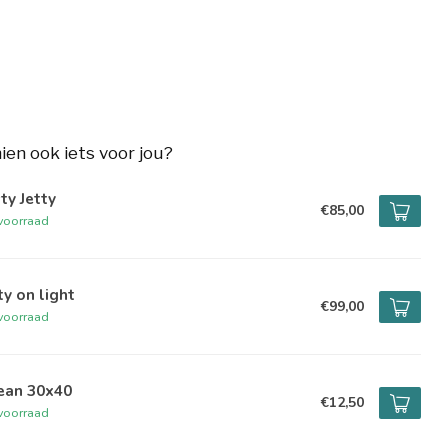
hien ook iets voor jou?
ty Jetty
€85,00
voorraad
ty on light
€99,00
voorraad
ean 30x40
€12,50
voorraad