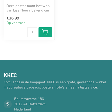
Deze poster toont het werk
van Lisa Nooin, bekend om
haar glas-in-lood geïnspire...
€36,99
Op voorraad
KKEC
Kom langs in de Koopgoot. KKEC is een grote, gevestigde winkel
met creatieve cadeaus, posters, foto's en een inlijstservice.
Beurstraverse 186
3012 AT Rotterdam
Nederland