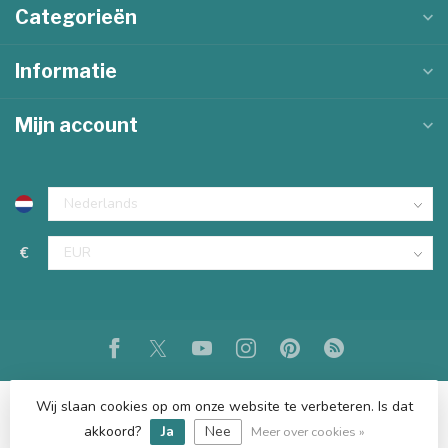
Categorieën
Informatie
Mijn account
€
Wij slaan cookies op om onze website te verbeteren. Is dat
akkoord?
Ja
Nee
© Copyright 2026 KKEC
Meer over cookies »