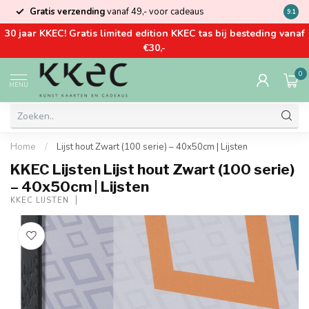
Gratis verzending
vanaf 49,- voor cadeaus
Kom la
9.1
30 jaar KKEC! Gratis limited edition KKEC tas bij besteding vanaf
€30,-
0
MENU
Home
/
Lijst hout Zwart (100 serie) – 40x50cm | Lijsten
KKEC Lijsten Lijst hout Zwart (100 serie)
– 40x50cm | Lijsten
KKEC LIJSTEN