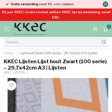
Gratis verzending
vanaf 49,- voor cadeaus
Kom la
9.1
30 jaar KKEC! Gratis limited edition KKEC tas bij besteding vanaf
€30,-
0
MENU
Home
/
Lijst hout Zwart (100 serie) – 29,7x42cm A3 | Lijsten
KKEC Lijsten Lijst hout Zwart (100 serie)
– 29,7x42cm A3 | Lijsten
KKEC LIJSTEN