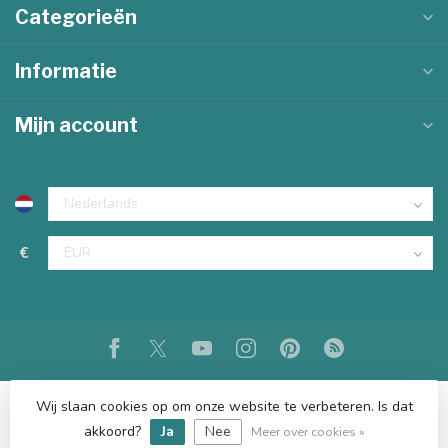
Categorieën
Informatie
Mijn account
€
Wij slaan cookies op om onze website te verbeteren. Is dat
akkoord?
Ja
Nee
© Copyright 2026 KKEC
Meer over cookies »